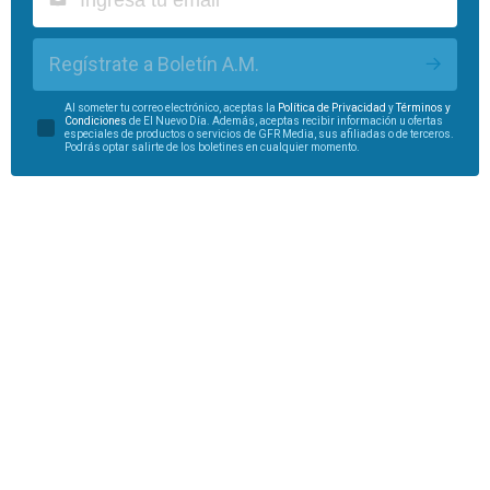
Regístrate a Boletín A.M.
Al someter tu correo electrónico, aceptas la
Política de Privacidad
y
Términos y
Condiciones
de El Nuevo Día. Además, aceptas recibir información u ofertas
especiales de productos o servicios de GFR Media, sus afiliadas o de terceros.
Podrás optar salirte de los boletines en cualquier momento.