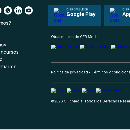
DISPONIBLE EN
DISP
Google Play
Ap
omos?
s
Otras marcas de GFR Media
 hoy
oncursos
io
nfiar en
Política de privacidad
Términos y condicion
©
2026
GFR Media, Todos los Derechos Rese