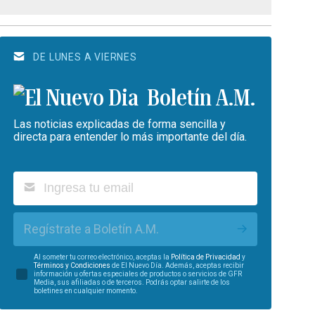
DE LUNES A VIERNES
Boletín A.M.
Las noticias explicadas de forma sencilla y
directa para entender lo más importante del día.
Regístrate a Boletín A.M.
Al someter tu correo electrónico, aceptas la
Política de Privacidad
y
Términos y Condiciones
de El Nuevo Día. Además, aceptas recibir
información u ofertas especiales de productos o servicios de GFR
Media, sus afiliadas o de terceros. Podrás optar salirte de los
boletines en cualquier momento.