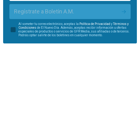
Regístrate a Boletín A.M.
Al someter tu correo electrónico, aceptas la
Política de Privacidad
y
Términos y
Condiciones
de El Nuevo Día. Además, aceptas recibir información u ofertas
especiales de productos o servicios de GFR Media, sus afiliadas o de terceros.
Podrás optar salirte de los boletines en cualquier momento.