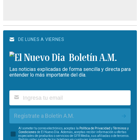
DE LUNES A VIERNES
Boletín A.M.
Las noticias explicadas de forma sencilla y directa para
entender lo más importante del día.
Regístrate a Boletín A.M.
Al someter tu correo electrónico, aceptas la
Política de Privacidad
y
Términos y
Condiciones
de El Nuevo Día. Además, aceptas recibir información u ofertas
especiales de productos o servicios de GFR Media, sus afiliadas o de terceros.
Podrás optar salirte de los boletines en cualquier momento.