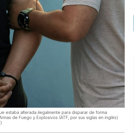
ue estaba alterada ilegalmente para disparar de forma
Armas de Fuego y Explosivos (ATF, por sus siglas en inglés)
m
)