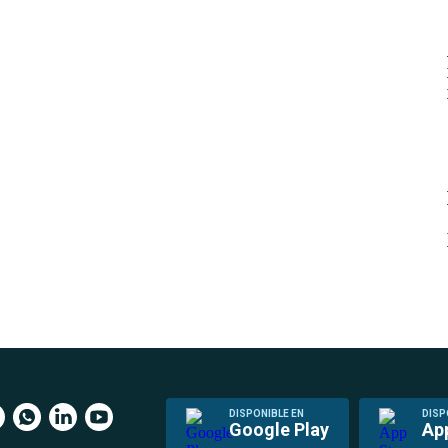
DISPONIBLE EN
DISP
Google Play
Ap