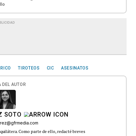
llo
BLICIDAD
 RICO
TIROTEOS
CIC
ASESINATOS
 DEL AUTOR
Z SOTO
rez@gfrmedia.com
uilátera. Como parte de ello, redacté breves