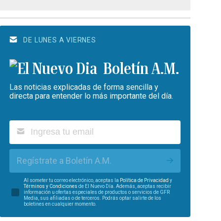
DE LUNES A VIERNES
Boletín A.M.
Las noticias explicadas de forma sencilla y
directa para entender lo más importante del día.
Regístrate a Boletín A.M.
Al someter tu correo electrónico, aceptas la
Política de Privacidad
y
Términos y Condiciones
de El Nuevo Día. Además, aceptas recibir
información u ofertas especiales de productos o servicios de GFR
Media, sus afiliadas o de terceros. Podrás optar salirte de los
boletines en cualquier momento.