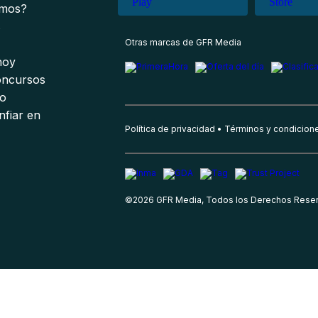
omos?
s
Otras marcas de GFR Media
 hoy
oncursos
io
nfiar en
Política de privacidad
Términos y condicion
©
2026
GFR Media, Todos los Derechos Rese