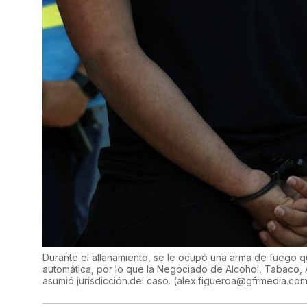
Durante el allanamiento, se le ocupó una arma de fuego q
automática, por lo que la Negociado de Alcohol, Tabaco, 
asumió jurisdicción.del caso.
(
alex.figueroa@gfrmedia.co