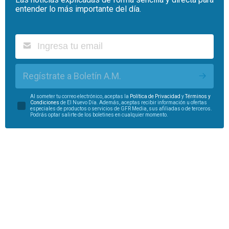
entender lo más importante del día.
Regístrate a Boletín A.M.
Al someter tu correo electrónico, aceptas la
Política de Privacidad
y
Términos y
Condiciones
de El Nuevo Día. Además, aceptas recibir información u ofertas
especiales de productos o servicios de GFR Media, sus afiliadas o de terceros.
Podrás optar salirte de los boletines en cualquier momento.