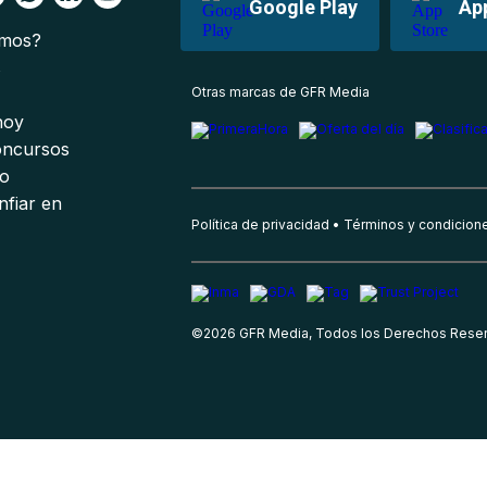
Google Play
Ap
omos?
s
Otras marcas de GFR Media
 hoy
oncursos
io
nfiar en
Política de privacidad
Términos y condicion
©
2026
GFR Media, Todos los Derechos Rese