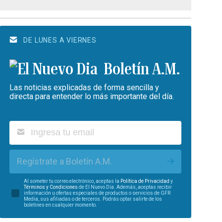
DE LUNES A VIERNES
Boletín A.M.
Las noticias explicadas de forma sencilla y
directa para entender lo más importante del día.
Regístrate a Boletín A.M.
Al someter tu correo electrónico, aceptas la
Política de Privacidad
y
Términos y Condiciones
de El Nuevo Día. Además, aceptas recibir
información u ofertas especiales de productos o servicios de GFR
Media, sus afiliadas o de terceros. Podrás optar salirte de los
boletines en cualquier momento.