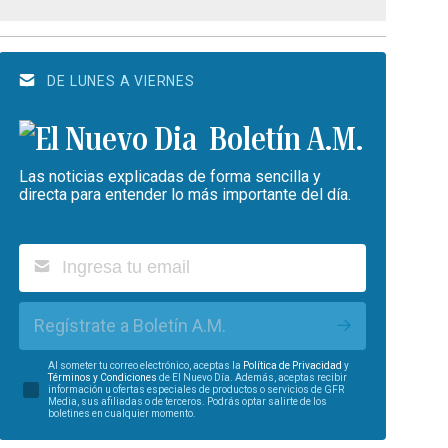
DE LUNES A VIERNES
Boletín A.M.
Las noticias explicadas de forma sencilla y
directa para entender lo más importante del día.
Regístrate a Boletín A.M.
Al someter tu correo electrónico, aceptas la
Política de Privacidad
y
Términos y Condiciones
de El Nuevo Día. Además, aceptas recibir
información u ofertas especiales de productos o servicios de GFR
Media, sus afiliadas o de terceros. Podrás optar salirte de los
boletines en cualquier momento.