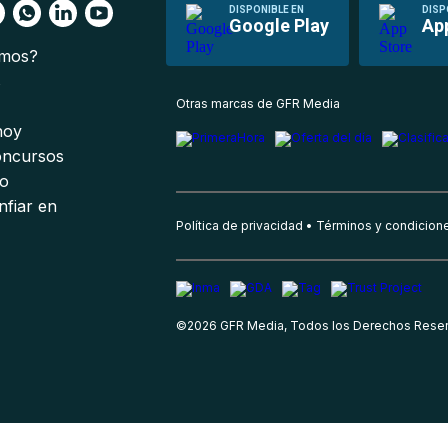
DISPONIBLE EN
DISP
Google Play
Ap
omos?
s
Otras marcas de GFR Media
 hoy
oncursos
io
nfiar en
Política de privacidad
Términos y condicion
©
2026
GFR Media, Todos los Derechos Rese