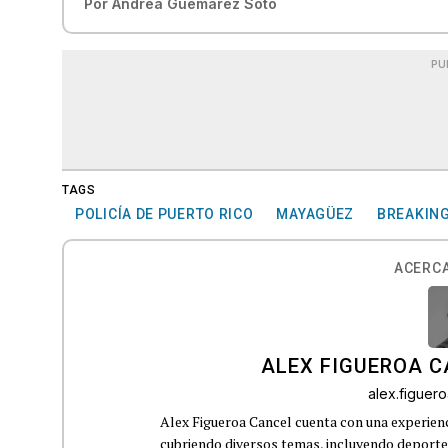
Por
Andrea Guemárez Soto
PU
TAGS
POLICÍA DE PUERTO RICO
MAYAGÜEZ
BREAKIN
ACERCA
ALEX FIGUEROA 
alex.figue
Alex Figueroa Cancel cuenta con una experienc
cubriendo diversos temas, incluyendo deportes,