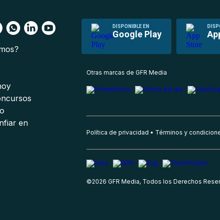
DISPONIBLE EN
DISP
Google Play
Ap
omos?
s
Otras marcas de GFR Media
 hoy
oncursos
io
nfiar en
Política de privacidad
Términos y condicion
©
2026
GFR Media, Todos los Derechos Rese