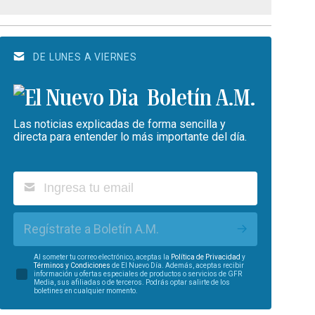
DE LUNES A VIERNES
Boletín A.M.
Las noticias explicadas de forma sencilla y
directa para entender lo más importante del día.
Regístrate a Boletín A.M.
Al someter tu correo electrónico, aceptas la
Política de Privacidad
y
Términos y Condiciones
de El Nuevo Día. Además, aceptas recibir
información u ofertas especiales de productos o servicios de GFR
Media, sus afiliadas o de terceros. Podrás optar salirte de los
boletines en cualquier momento.