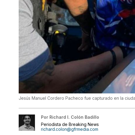
Jesús Manuel Cordero Pacheco fue capturado en la ciudad
Por
Richard I. Colón Badillo
Periodista de Breaking News
richard.colon@gfrmedia.com