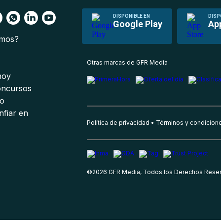
DISPONIBLE EN
DISP
Google Play
Ap
omos?
s
Otras marcas de GFR Media
 hoy
oncursos
io
nfiar en
Política de privacidad
Términos y condicion
©
2026
GFR Media, Todos los Derechos Rese