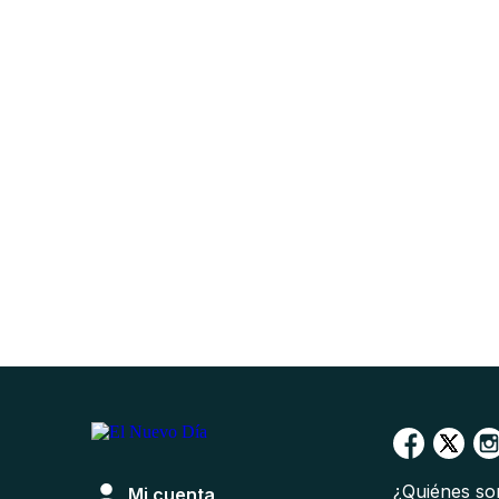
¿Quiénes s
Mi cuenta