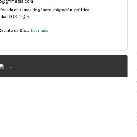
az@gfrmedia.com
nfocada en temas de género, migración, política,
nidad LGBTTQI+.
ecinto de Río...
Leer más
...