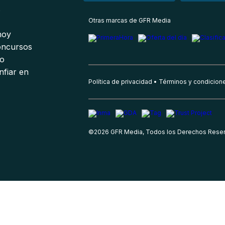
s
Otras marcas de GFR Media
 hoy
oncursos
io
nfiar en
Política de privacidad
Términos y condicion
©
2026
GFR Media, Todos los Derechos Rese