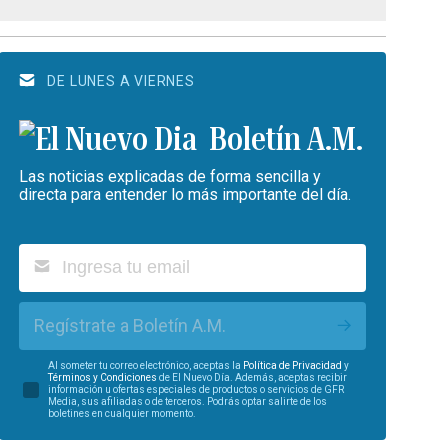
DE LUNES A VIERNES
Boletín A.M.
Las noticias explicadas de forma sencilla y
directa para entender lo más importante del día.
Regístrate a Boletín A.M.
Al someter tu correo electrónico, aceptas la
Política de Privacidad
y
Términos y Condiciones
de El Nuevo Día. Además, aceptas recibir
información u ofertas especiales de productos o servicios de GFR
Media, sus afiliadas o de terceros. Podrás optar salirte de los
boletines en cualquier momento.