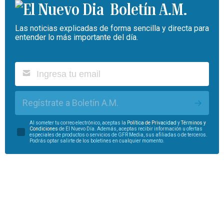
Boletín A.M.
Las noticias explicadas de forma sencilla y directa para
entender lo más importante del día.
Regístrate a Boletín A.M.
Al someter tu correo electrónico, aceptas la
Política de Privacidad
y
Términos y
Condiciones
de El Nuevo Día. Además, aceptas recibir información u ofertas
especiales de productos o servicios de GFR Media, sus afiliadas o de terceros.
Podrás optar salirte de los boletines en cualquier momento.