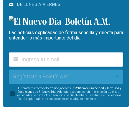
DE LUNES A VIERNES
Boletín A.M.
Las noticias explicadas de forma sencilla y directa para
entender lo más importante del día.
Regístrate a Boletín A.M.
Al someter tu correo electrónico, aceptas la
Política de Privacidad
y
Términos y
Condiciones
de El Nuevo Día. Además, aceptas recibir información u ofertas
especiales de productos o servicios de GFR Media, sus afiliadas o de terceros.
Podrás optar salirte de los boletines en cualquier momento.