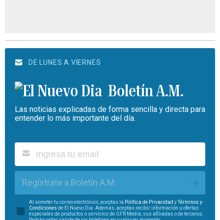
DE LUNES A VIERNES
Boletín A.M.
Las noticias explicadas de forma sencilla y directa para
entender lo más importante del día.
Regístrate a Boletín A.M.
Al someter tu correo electrónico, aceptas la
Política de Privacidad
y
Términos y
Condiciones
de El Nuevo Día. Además, aceptas recibir información u ofertas
especiales de productos o servicios de GFR Media, sus afiliadas o de terceros.
Podrás optar salirte de los boletines en cualquier momento.