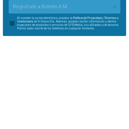
Regístrate a Boletín A.M.
Al someter tu correo electrónico, aceptas la
Política de Privacidad
y
Términos y
Condiciones
de El Nuevo Día. Además, aceptas recibir información u ofertas
especiales de productos o servicios de GFR Media, sus afiliadas o de terceros.
Podrás optar salirte de los boletines en cualquier momento.