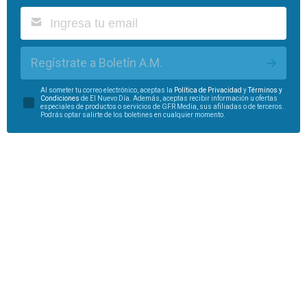
Regístrate a Boletín A.M.
Al someter tu correo electrónico, aceptas la
Política de Privacidad
y
Términos y
Condiciones
de El Nuevo Día. Además, aceptas recibir información u ofertas
especiales de productos o servicios de GFR Media, sus afiliadas o de terceros.
Podrás optar salirte de los boletines en cualquier momento.