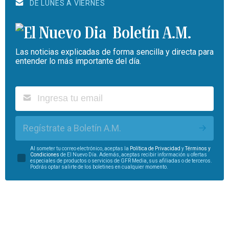
DE LUNES A VIERNES
Boletín A.M.
Las noticias explicadas de forma sencilla y directa para
entender lo más importante del día.
Regístrate a Boletín A.M.
Al someter tu correo electrónico, aceptas la
Política de Privacidad
y
Términos y
Condiciones
de El Nuevo Día. Además, aceptas recibir información u ofertas
especiales de productos o servicios de GFR Media, sus afiliadas o de terceros.
Podrás optar salirte de los boletines en cualquier momento.