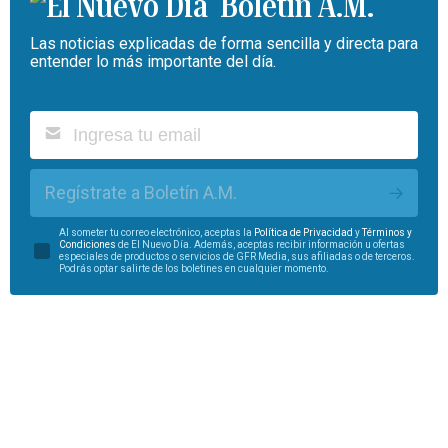
Boletín A.M.
Las noticias explicadas de forma sencilla y directa para
entender lo más importante del día.
Regístrate a Boletín A.M.
Al someter tu correo electrónico, aceptas la
Política de Privacidad
y
Términos y
Condiciones
de El Nuevo Día. Además, aceptas recibir información u ofertas
especiales de productos o servicios de GFR Media, sus afiliadas o de terceros.
Podrás optar salirte de los boletines en cualquier momento.