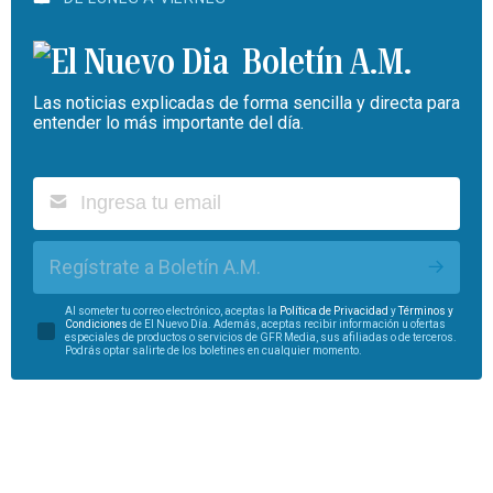
Boletín A.M.
Las noticias explicadas de forma sencilla y directa para
entender lo más importante del día.
Regístrate a Boletín A.M.
Al someter tu correo electrónico, aceptas la
Política de Privacidad
y
Términos y
Condiciones
de El Nuevo Día. Además, aceptas recibir información u ofertas
especiales de productos o servicios de GFR Media, sus afiliadas o de terceros.
Podrás optar salirte de los boletines en cualquier momento.