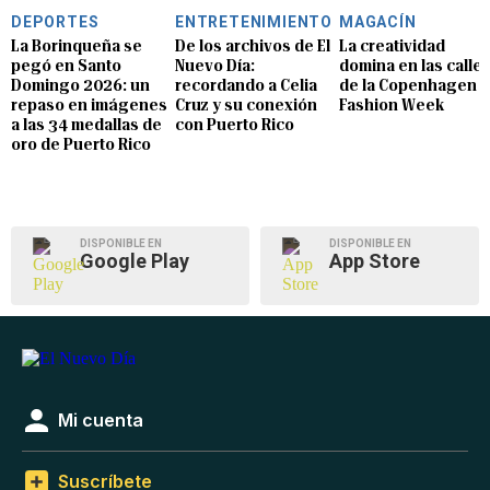
DEPORTES
ENTRETENIMIENTO
MAGACÍN
La Borinqueña se
De los archivos de El
La creatividad
pegó en Santo
Nuevo Día:
domina en las calle
Domingo 2026: un
recordando a Celia
de la Copenhagen
repaso en imágenes
Cruz y su conexión
Fashion Week
a las 34 medallas de
con Puerto Rico
oro de Puerto Rico
DISPONIBLE EN
DISPONIBLE EN
Google Play
App Store
Mi cuenta
Suscríbete