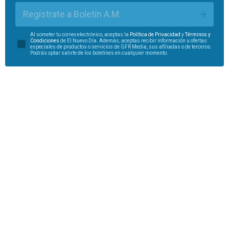
Regístrate a Boletín A.M.
Al someter tu correo electrónico, aceptas la
Política de Privacidad
y
Términos y
Condiciones
de El Nuevo Día. Además, aceptas recibir información u ofertas
especiales de productos o servicios de GFR Media, sus afiliadas o de terceros.
Podrás optar salirte de los boletines en cualquier momento.