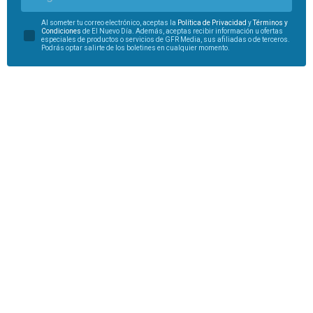
Al someter tu correo electrónico, aceptas la
Política de Privacidad
y
Términos y
Condiciones
de El Nuevo Día. Además, aceptas recibir información u ofertas
especiales de productos o servicios de GFR Media, sus afiliadas o de terceros.
Podrás optar salirte de los boletines en cualquier momento.