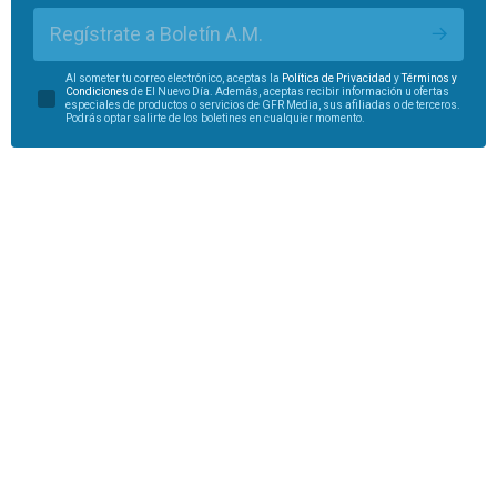
Regístrate a Boletín A.M.
Al someter tu correo electrónico, aceptas la
Política de Privacidad
y
Términos y
Condiciones
de El Nuevo Día. Además, aceptas recibir información u ofertas
especiales de productos o servicios de GFR Media, sus afiliadas o de terceros.
Podrás optar salirte de los boletines en cualquier momento.