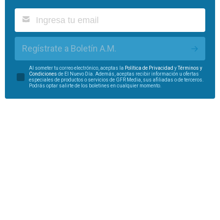
Regístrate a Boletín A.M.
Al someter tu correo electrónico, aceptas la
Política de Privacidad
y
Términos y
Condiciones
de El Nuevo Día. Además, aceptas recibir información u ofertas
especiales de productos o servicios de GFR Media, sus afiliadas o de terceros.
Podrás optar salirte de los boletines en cualquier momento.