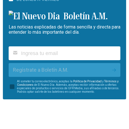
Boletín A.M.
Las noticias explicadas de forma sencilla y directa para
entender lo más importante del día.
Regístrate a Boletín A.M.
Al someter tu correo electrónico, aceptas la
Política de Privacidad
y
Términos y
Condiciones
de El Nuevo Día. Además, aceptas recibir información u ofertas
especiales de productos o servicios de GFR Media, sus afiliadas o de terceros.
Podrás optar salirte de los boletines en cualquier momento.