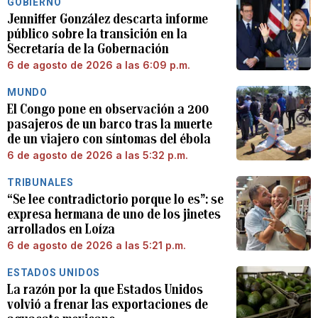
GOBIERNO
Jenniffer González descarta informe
público sobre la transición en la
Secretaría de la Gobernación
6 de agosto de 2026 a las 6:09 p.m.
MUNDO
El Congo pone en observación a 200
pasajeros de un barco tras la muerte
de un viajero con síntomas del ébola
6 de agosto de 2026 a las 5:32 p.m.
TRIBUNALES
“Se lee contradictorio porque lo es”: se
expresa hermana de uno de los jinetes
arrollados en Loíza
6 de agosto de 2026 a las 5:21 p.m.
ESTADOS UNIDOS
La razón por la que Estados Unidos
volvió a frenar las exportaciones de