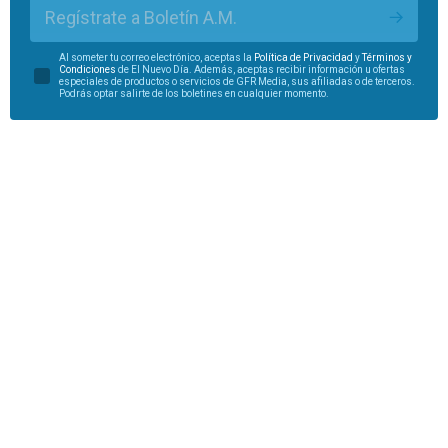
Regístrate a Boletín A.M.
Al someter tu correo electrónico, aceptas la
Política de Privacidad
y
Términos y
Condiciones
de El Nuevo Día. Además, aceptas recibir información u ofertas
especiales de productos o servicios de GFR Media, sus afiliadas o de terceros.
Podrás optar salirte de los boletines en cualquier momento.