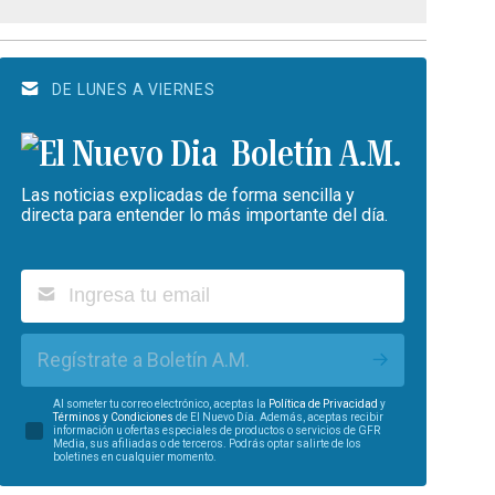
DE LUNES A VIERNES
Boletín A.M.
Las noticias explicadas de forma sencilla y
directa para entender lo más importante del día.
Regístrate a Boletín A.M.
Al someter tu correo electrónico, aceptas la
Política de Privacidad
y
Términos y Condiciones
de El Nuevo Día. Además, aceptas recibir
información u ofertas especiales de productos o servicios de GFR
Media, sus afiliadas o de terceros. Podrás optar salirte de los
boletines en cualquier momento.