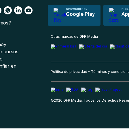
DISPONIBLE EN
DISP
Google Play
Ap
omos?
s
Otras marcas de GFR Media
 hoy
oncursos
io
nfiar en
Política de privacidad
Términos y condicion
©
2026
GFR Media, Todos los Derechos Rese