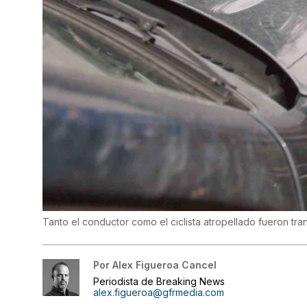
Tanto el conductor como el ciclista atropellado fueron tra
Por
Alex Figueroa Cancel
Periodista de Breaking News
alex.figueroa@gfrmedia.com