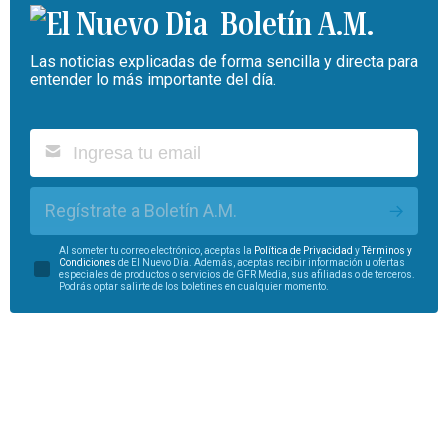
Boletín A.M.
Las noticias explicadas de forma sencilla y directa para
entender lo más importante del día.
Regístrate a Boletín A.M.
Al someter tu correo electrónico, aceptas la
Política de Privacidad
y
Términos y
Condiciones
de El Nuevo Día. Además, aceptas recibir información u ofertas
especiales de productos o servicios de GFR Media, sus afiliadas o de terceros.
Podrás optar salirte de los boletines en cualquier momento.