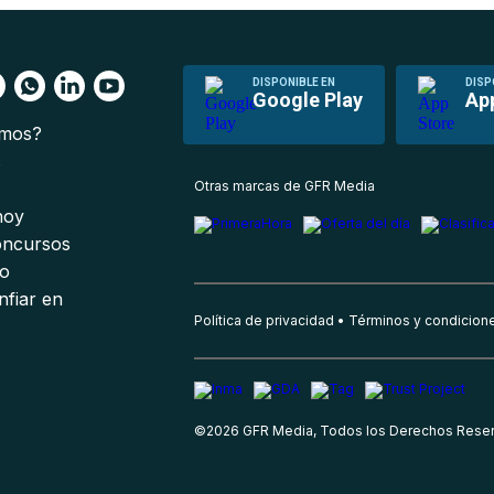
DISPONIBLE EN
DISP
Google Play
Ap
omos?
s
Otras marcas de GFR Media
 hoy
oncursos
io
nfiar en
Política de privacidad
Términos y condicion
©
2026
GFR Media, Todos los Derechos Rese