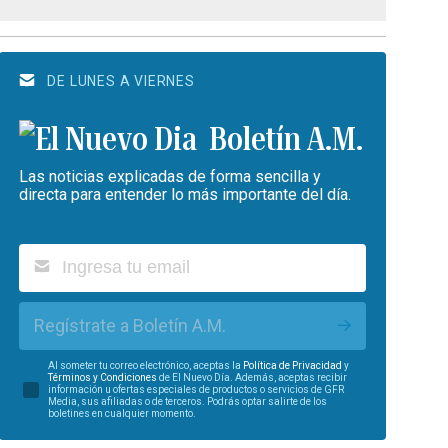
DE LUNES A VIERNES
Boletín A.M.
Las noticias explicadas de forma sencilla y
directa para entender lo más importante del día.
Regístrate a Boletín A.M.
Al someter tu correo electrónico, aceptas la
Política de Privacidad
y
Términos y Condiciones
de El Nuevo Día. Además, aceptas recibir
información u ofertas especiales de productos o servicios de GFR
Media, sus afiliadas o de terceros. Podrás optar salirte de los
boletines en cualquier momento.