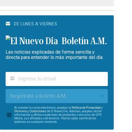
DE LUNES A VIERNES
Boletín A.M.
Las noticias explicadas de forma sencilla y
directa para entender lo más importante del día.
Regístrate a Boletín A.M.
Al someter tu correo electrónico, aceptas la
Política de Privacidad
y
Términos y Condiciones
de El Nuevo Día. Además, aceptas recibir
información u ofertas especiales de productos o servicios de GFR
Media, sus afiliadas o de terceros. Podrás optar salirte de los
boletines en cualquier momento.