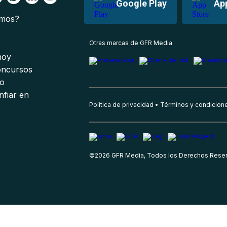
Google Play
Ap
omos?
s
Otras marcas de GFR Media
 hoy
oncursos
io
nfiar en
Política de privacidad
Términos y condicion
©
2026
GFR Media, Todos los Derechos Rese