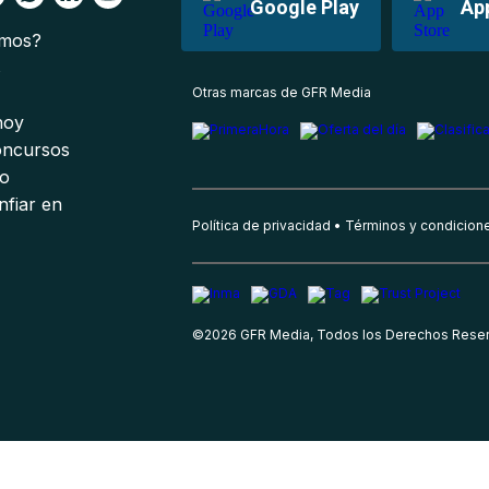
Google Play
Ap
omos?
s
Otras marcas de GFR Media
 hoy
oncursos
io
nfiar en
Política de privacidad
Términos y condicion
©
2026
GFR Media, Todos los Derechos Rese