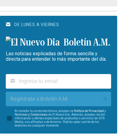
DE LUNES A VIERNES
Boletín A.M.
Las noticias explicadas de forma sencilla y
directa para entender lo más importante del día.
Regístrate a Boletín A.M.
Al someter tu correo electrónico, aceptas la
Política de Privacidad
y
Términos y Condiciones
de El Nuevo Día. Además, aceptas recibir
información u ofertas especiales de productos o servicios de GFR
Media, sus afiliadas o de terceros. Podrás optar salirte de los
boletines en cualquier momento.