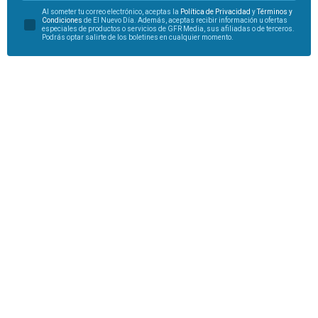
Al someter tu correo electrónico, aceptas la
Política de Privacidad
y
Términos y
Condiciones
de El Nuevo Día. Además, aceptas recibir información u ofertas
especiales de productos o servicios de GFR Media, sus afiliadas o de terceros.
Podrás optar salirte de los boletines en cualquier momento.