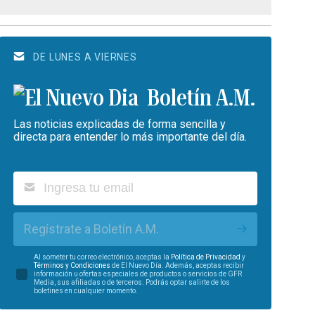
DE LUNES A VIERNES
Boletín A.M.
Las noticias explicadas de forma sencilla y
directa para entender lo más importante del día.
Regístrate a Boletín A.M.
Al someter tu correo electrónico, aceptas la
Política de Privacidad
y
Términos y Condiciones
de El Nuevo Día. Además, aceptas recibir
información u ofertas especiales de productos o servicios de GFR
Media, sus afiliadas o de terceros. Podrás optar salirte de los
boletines en cualquier momento.