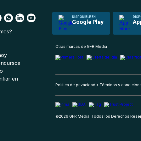
DISPONIBLE EN
DISP
Google Play
Ap
omos?
s
Otras marcas de GFR Media
 hoy
oncursos
io
nfiar en
Política de privacidad
Términos y condicion
©
2026
GFR Media, Todos los Derechos Rese