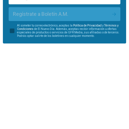
Regístrate a Boletín A.M.
Al someter tu correo electrónico, aceptas la
Política de Privacidad
y
Términos y
Condiciones
de El Nuevo Día. Además, aceptas recibir información u ofertas
especiales de productos o servicios de GFR Media, sus afiliadas o de terceros.
Podrás optar salirte de los boletines en cualquier momento.