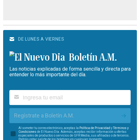
DE LUNES A VIERNES
Boletín A.M.
Las noticias explicadas de forma sencilla y directa para
entender lo más importante del día.
Regístrate a Boletín A.M.
Al someter tu correo electrónico, aceptas la
Política de Privacidad
y
Términos y
Condiciones
de El Nuevo Día. Además, aceptas recibir información u ofertas
especiales de productos o servicios de GFR Media, sus afiliadas o de terceros.
Podrás optar salirte de los boletines en cualquier momento.