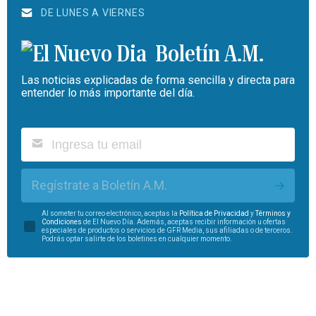
DE LUNES A VIERNES
Boletín A.M.
Las noticias explicadas de forma sencilla y directa para
entender lo más importante del día.
Regístrate a Boletín A.M.
Al someter tu correo electrónico, aceptas la
Política de Privacidad
y
Términos y
Condiciones
de El Nuevo Día. Además, aceptas recibir información u ofertas
especiales de productos o servicios de GFR Media, sus afiliadas o de terceros.
Podrás optar salirte de los boletines en cualquier momento.