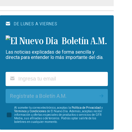
DE LUNES A VIERNES
Boletín A.M.
Las noticias explicadas de forma sencilla y
directa para entender lo más importante del día.
Regístrate a Boletín A.M.
Al someter tu correo electrónico, aceptas la
Política de Privacidad
y
Términos y Condiciones
de El Nuevo Día. Además, aceptas recibir
información u ofertas especiales de productos o servicios de GFR
Media, sus afiliadas o de terceros. Podrás optar salirte de los
boletines en cualquier momento.