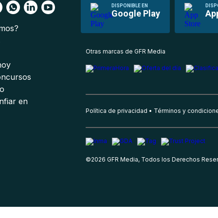
DISPONIBLE EN
DISP
Google Play
Ap
omos?
s
Otras marcas de GFR Media
 hoy
oncursos
io
nfiar en
Política de privacidad
Términos y condicion
©
2026
GFR Media, Todos los Derechos Rese