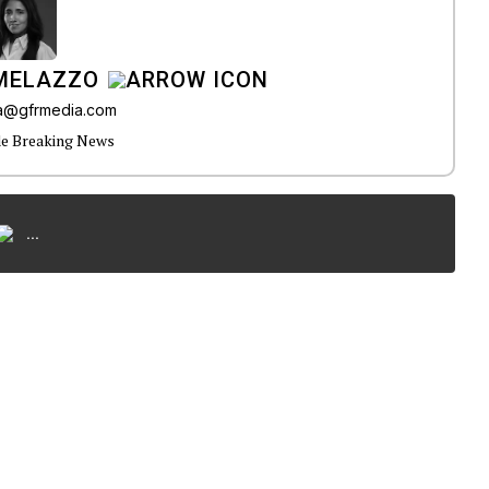
 MELAZZO
ia@gfrmedia.com
de Breaking News
...