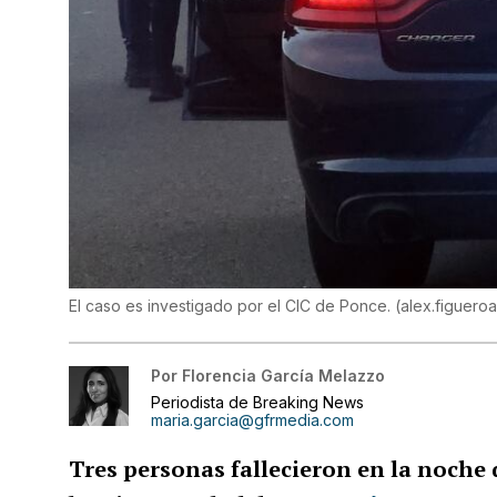
El caso es investigado por el CIC de Ponce.
(
alex.figuer
Por
Florencia García Melazzo
Periodista de Breaking News
maria.garcia@gfrmedia.com
Tres personas fallecieron en la noche d