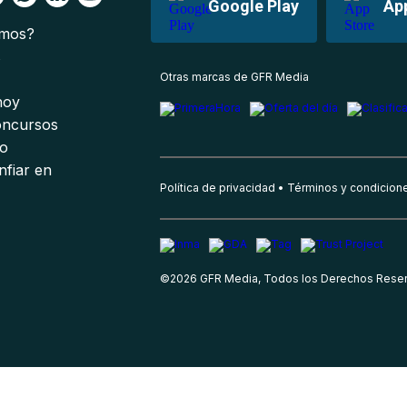
Google Play
Ap
omos?
s
Otras marcas de GFR Media
 hoy
oncursos
io
nfiar en
Política de privacidad
Términos y condicion
©
2026
GFR Media, Todos los Derechos Rese