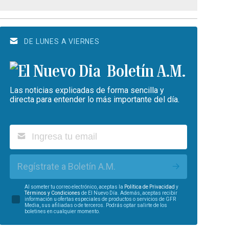
DE LUNES A VIERNES
Boletín A.M.
Las noticias explicadas de forma sencilla y
directa para entender lo más importante del día.
Regístrate a Boletín A.M.
Al someter tu correo electrónico, aceptas la
Política de Privacidad
y
Términos y Condiciones
de El Nuevo Día. Además, aceptas recibir
información u ofertas especiales de productos o servicios de GFR
Media, sus afiliadas o de terceros. Podrás optar salirte de los
boletines en cualquier momento.