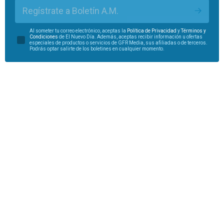
Regístrate a Boletín A.M.
Al someter tu correo electrónico, aceptas la
Política de Privacidad
y
Términos y
Condiciones
de El Nuevo Día. Además, aceptas recibir información u ofertas
especiales de productos o servicios de GFR Media, sus afiliadas o de terceros.
Podrás optar salirte de los boletines en cualquier momento.