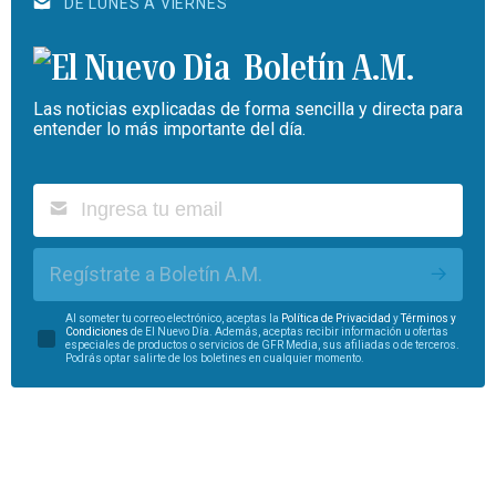
DE LUNES A VIERNES
Boletín A.M.
Las noticias explicadas de forma sencilla y directa para
entender lo más importante del día.
Regístrate a Boletín A.M.
Al someter tu correo electrónico, aceptas la
Política de Privacidad
y
Términos y
Condiciones
de El Nuevo Día. Además, aceptas recibir información u ofertas
especiales de productos o servicios de GFR Media, sus afiliadas o de terceros.
Podrás optar salirte de los boletines en cualquier momento.