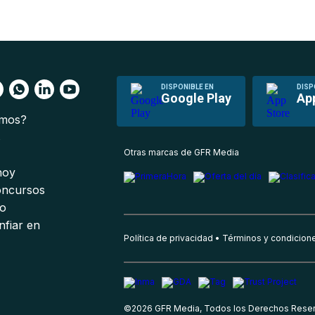
DISPONIBLE EN
DISP
Google Play
Ap
omos?
s
Otras marcas de GFR Media
 hoy
oncursos
io
nfiar en
Política de privacidad
Términos y condicion
©
2026
GFR Media, Todos los Derechos Rese