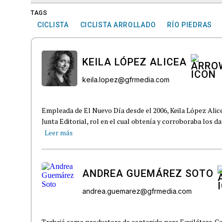
TAGS
CICLISTA
CICLISTA ARROLLADO
RÍO PIEDRAS
KEILA LÓPEZ ALICEA
keila.lopez@gfrmedia.com
Empleada de El Nuevo Día desde el 2006, Keila López Ali
Junta Editorial, rol en el cual obtenía y corroboraba los d
Leer más
ANDREA GUEMÁREZ SOTO
andrea.guemarez@gfrmedia.com
Trabajé como productora de contenido para Equilátera. Co