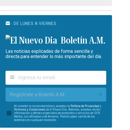
DE LUNES A VIERNES
Boletín A.M.
Las noticias explicadas de forma sencilla y
directa para entender lo más importante del día.
Regístrate a Boletín A.M.
Al someter tu correo electrónico, aceptas la
Política de Privacidad
y
Términos y Condiciones
de El Nuevo Día. Además, aceptas recibir
información u ofertas especiales de productos o servicios de GFR
Media, sus afiliadas o de terceros. Podrás optar salirte de los
boletines en cualquier momento.