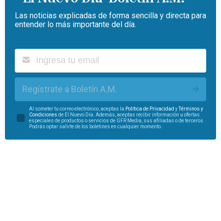
Las noticias explicadas de forma sencilla y directa para
entender lo más importante del día.
Regístrate a Boletín A.M.
Al someter tu correo electrónico, aceptas la
Política de Privacidad
y
Términos y
Condiciones
de El Nuevo Día. Además, aceptas recibir información u ofertas
especiales de productos o servicios de GFR Media, sus afiliadas o de terceros.
Podrás optar salirte de los boletines en cualquier momento.