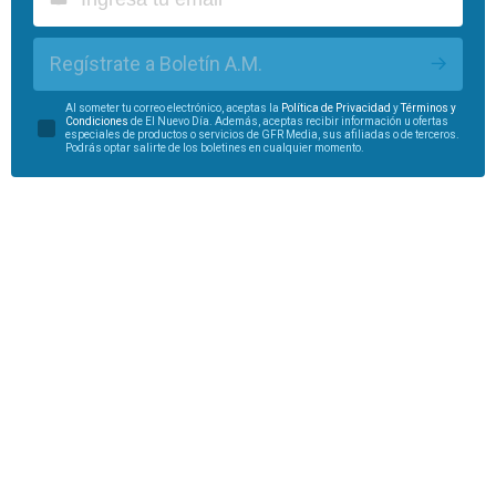
Regístrate a Boletín A.M.
Al someter tu correo electrónico, aceptas la
Política de Privacidad
y
Términos y
Condiciones
de El Nuevo Día. Además, aceptas recibir información u ofertas
especiales de productos o servicios de GFR Media, sus afiliadas o de terceros.
Podrás optar salirte de los boletines en cualquier momento.