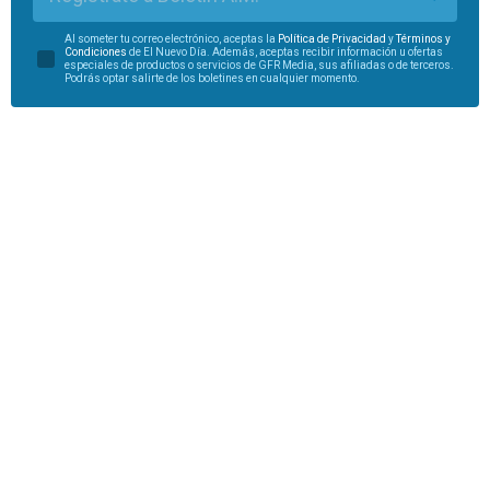
Al someter tu correo electrónico, aceptas la
Política de Privacidad
y
Términos y
Condiciones
de El Nuevo Día. Además, aceptas recibir información u ofertas
especiales de productos o servicios de GFR Media, sus afiliadas o de terceros.
Podrás optar salirte de los boletines en cualquier momento.