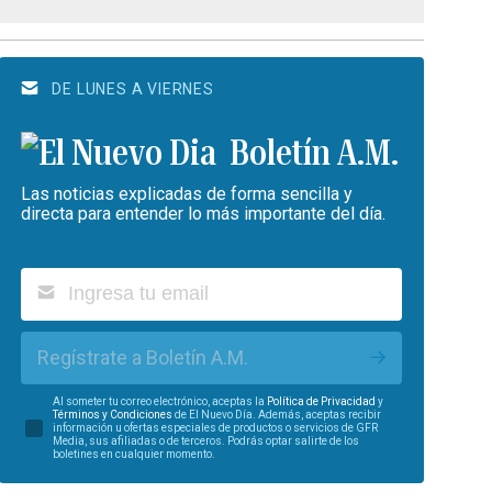
DE LUNES A VIERNES
Boletín A.M.
Las noticias explicadas de forma sencilla y
directa para entender lo más importante del día.
Regístrate a Boletín A.M.
Al someter tu correo electrónico, aceptas la
Política de Privacidad
y
Términos y Condiciones
de El Nuevo Día. Además, aceptas recibir
información u ofertas especiales de productos o servicios de GFR
Media, sus afiliadas o de terceros. Podrás optar salirte de los
boletines en cualquier momento.