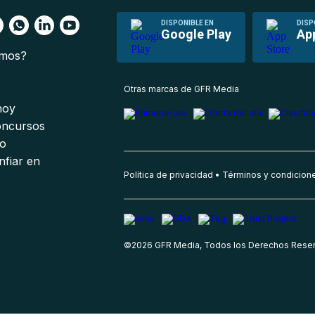
DISPONIBLE EN
DISP
Google Play
Ap
omos?
s
Otras marcas de GFR Media
 hoy
oncursos
io
nfiar en
Política de privacidad
Términos y condicion
©
2026
GFR Media, Todos los Derechos Rese