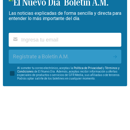
Boletín A.M.
Las noticias explicadas de forma sencilla y directa para
entender lo más importante del día.
Regístrate a Boletín A.M.
Al someter tu correo electrónico, aceptas la
Política de Privacidad
y
Términos y
Condiciones
de El Nuevo Día. Además, aceptas recibir información u ofertas
especiales de productos o servicios de GFR Media, sus afiliadas o de terceros.
Podrás optar salirte de los boletines en cualquier momento.