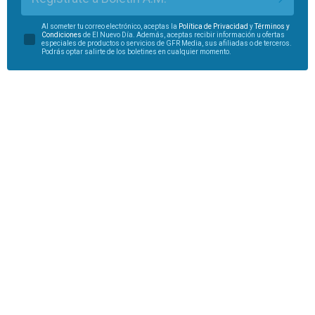
Al someter tu correo electrónico, aceptas la
Política de Privacidad
y
Términos y
Condiciones
de El Nuevo Día. Además, aceptas recibir información u ofertas
especiales de productos o servicios de GFR Media, sus afiliadas o de terceros.
Podrás optar salirte de los boletines en cualquier momento.