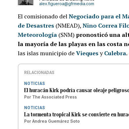
alex.figueroa@gfrmedia.com
El comisionado del
Negociado para el M
de Desastres
(NMEAD),
Nino Correa Fi
Meteorología
(SNM)
pronosticó una al
la mayoría de las playas en las costa n
las islas municipio de
Vieques
y
Culebra
.
RELACIONADAS
NOTICIAS
El huracán Kirk podría causar oleaje peligros
Por
The Associated Press
NOTICIAS
La tormenta tropical Kirk se convierte en hur
Por
Andrea Guemárez Soto