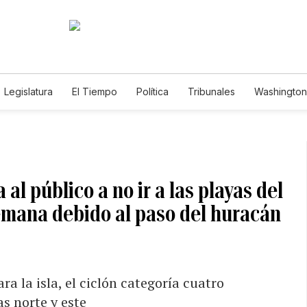
Legislatura
El Tiempo
Política
Tribunales
Washington 
e
l público a no ir a las playas del
semana debido al paso del huracán
ra la isla, el ciclón categoría cuatro
as norte y este