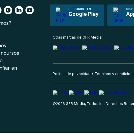
DISPONIBLE EN
DISP
Google Play
Ap
omos?
s
Otras marcas de GFR Media
 hoy
oncursos
io
nfiar en
Política de privacidad
Términos y condicion
©
2026
GFR Media, Todos los Derechos Rese