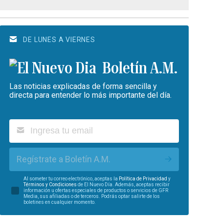
DE LUNES A VIERNES
Boletín A.M.
Las noticias explicadas de forma sencilla y
directa para entender lo más importante del día.
Regístrate a Boletín A.M.
Al someter tu correo electrónico, aceptas la
Política de Privacidad
y
Términos y Condiciones
de El Nuevo Día. Además, aceptas recibir
información u ofertas especiales de productos o servicios de GFR
Media, sus afiliadas o de terceros. Podrás optar salirte de los
boletines en cualquier momento.