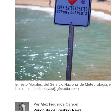
Ernesto Morales, del Servicio Nacional de Meteorología, 
boletines.
(
tonito.zayas@gfmedia.com
)
Por
Alex Figueroa Cancel
Periodista de Breaking News