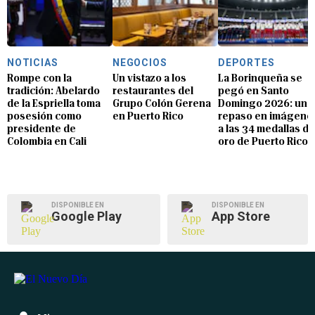
NOTICIAS
NEGOCIOS
DEPORTES
Rompe con la
Un vistazo a los
La Borinqueña se
tradición: Abelardo
restaurantes del
pegó en Santo
de la Espriella toma
Grupo Colón Gerena
Domingo 2026: un
posesión como
en Puerto Rico
repaso en imágene
presidente de
a las 34 medallas de
Colombia en Cali
oro de Puerto Rico
DISPONIBLE EN
DISPONIBLE EN
Google Play
App Store