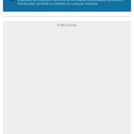
especiales de productos o servicios de GFR Media, sus afiliadas o de terceros.
Podrás optar salirte de los boletines en cualquier momento.
PUBLICIDAD