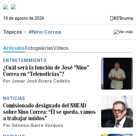
10 de agosto de 2026
83°
Bruma
Tópicos
#Nino Correa
Artículos
Fotogalerías
Vídeos
ENTRETENIMIENTO
¿Cuál será la función de José “Nino”
Correa en “Telenoticias”?
Por
Jomar José Rivera Cedeño
NOTICIAS
Comisionado designado del NMEAD
sobre Nino Correa: “Él se queda, vamos
a trabajar unidos”
Por
Génesis Ibarra Vázquez