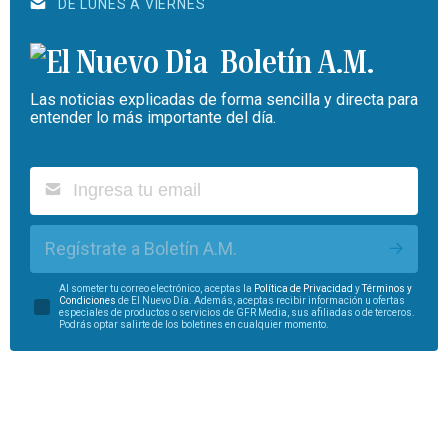
DE LUNES A VIERNES
Boletín A.M.
Las noticias explicadas de forma sencilla y directa para
entender lo más importante del día.
Regístrate a Boletín A.M.
Al someter tu correo electrónico, aceptas la
Política de Privacidad
y
Términos y
Condiciones
de El Nuevo Día. Además, aceptas recibir información u ofertas
especiales de productos o servicios de GFR Media, sus afiliadas o de terceros.
Podrás optar salirte de los boletines en cualquier momento.